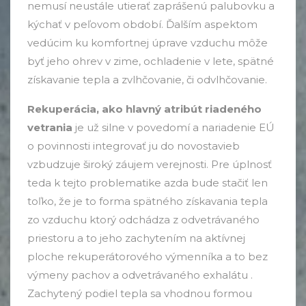
nemusí neustále utierať zaprášenú palubovku a
kýchať v peľovom období. Ďalším aspektom
vedúcim ku komfortnej úprave vzduchu môže
byť jeho ohrev v zime, ochladenie v lete, spätné
získavanie tepla a zvlhčovanie, či odvlhčovanie.
Rekuperácia, ako hlavný atribút riadeného
vetrania
je už silne v povedomí a nariadenie EÚ
o povinnosti integrovať ju do novostavieb
vzbudzuje široký záujem verejnosti. Pre úplnosť
teda k tejto problematike azda bude stačiť len
toľko, že je to forma spätného získavania tepla
zo vzduchu ktorý odchádza z odvetrávaného
priestoru a to jeho zachytením na aktívnej
ploche rekuperátorového výmenníka a to bez
výmeny pachov a odvetrávaného exhalátu .
Zachytený podiel tepla sa vhodnou formou