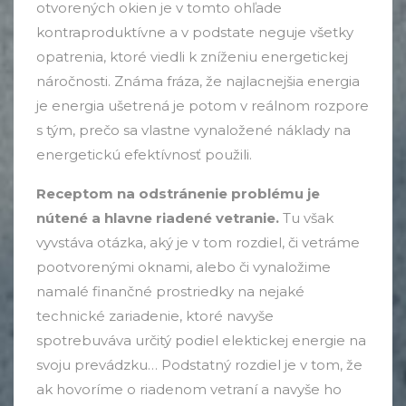
otvorených okien je v tomto ohľade
kontraproduktívne a v podstate neguje všetky
opatrenia, ktoré viedli k zníženiu energetickej
náročnosti. Známa fráza, že najlacnejšia energia
je energia ušetrená je potom v reálnom rozpore
s tým, prečo sa vlastne vynaložené náklady na
energetickú efektívnosť použili.
Receptom na odstránenie problému je
nútené a hlavne riadené vetranie.
Tu však
vyvstáva otázka, aký je v tom rozdiel, či vetráme
pootvorenými oknami, alebo či vynaložime
namalé finančné prostriedky na nejaké
technické zariadenie, ktoré navyše
spotrebuváva určitý podiel elektickej energie na
svoju prevádzku… Podstatný rozdiel je v tom, že
ak hovoríme o riadenom vetraní a navyše ho