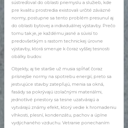
sústreďoval do oblasti priemyslu a služieb, kde
pre kvalitu prostredia existovali určité záväzné
normy, postupne sa tento problém presunul aj
do oblasti bytovej a individuálnej výstavby. Prečo
tomu tak je, je každému jasné a súvisí to
predovšetkým s rastom technickej úrovne
výstavby, ktorá smeruje k čoraz vyššej tesnosti
obálky budov.
Objekty, aj tie staršie už musia spĺňať čoraz
prísnejšie normy na spotrebu energií, preto sa
jestvujúce stavby zatepľujú, menia sa okná,
fasády sa pokrývajú izolačnými materiálmi,
jednotlivé priestory sa tesne uzatvárajú a
vytvárajú známy efekt, ktorý vedie k hromadeniu
vlhkosti, plesní, kondenzátu, pachov a úplne
vydýchaného vzduchu. Vetranie ponechaním