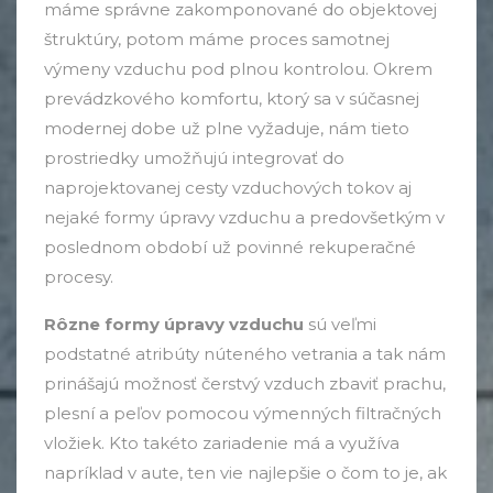
máme správne zakomponované do objektovej
štruktúry, potom máme proces samotnej
výmeny vzduchu pod plnou kontrolou. Okrem
prevádzkového komfortu, ktorý sa v súčasnej
modernej dobe už plne vyžaduje, nám tieto
prostriedky umožňujú integrovať do
naprojektovanej cesty vzduchových tokov aj
nejaké formy úpravy vzduchu a predovšetkým v
poslednom období už povinné rekuperačné
procesy.
Rôzne formy úpravy vzduchu
sú veľmi
podstatné atribúty núteného vetrania a tak nám
prinášajú možnosť čerstvý vzduch zbaviť prachu,
plesní a peľov pomocou výmenných filtračných
vložiek. Kto takéto zariadenie má a využíva
napríklad v aute, ten vie najlepšie o čom to je, ak