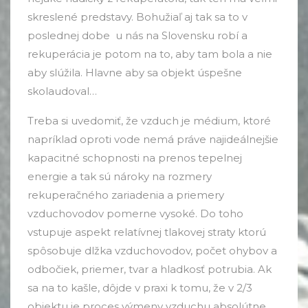
skreslené predstavy. Bohužiaľ aj tak sa to v
poslednej dobe u nás na Slovensku robí a
rekuperácia je potom na to, aby tam bola a nie
aby slúžila. Hlavne aby sa objekt úspešne
skolaudoval…
Treba si uvedomiť, že vzduch je médium, ktoré
napríklad oproti vode nemá práve najideálnejšie
kapacitné schopnosti na prenos tepelnej
energie a tak sú nároky na rozmery
rekuperačného zariadenia a priemery
vzduchovodov pomerne vysoké. Do toho
vstupuje aspekt relatívnej tlakovej straty ktorú
spôsobuje dlžka vzduchovodov, počet ohybov a
odbočiek, priemer, tvar a hladkosť potrubia. Ak
sa na to kašle, dôjde v praxi k tomu, že v 2/3
objektu je proces výmeny vzduchu absolútne