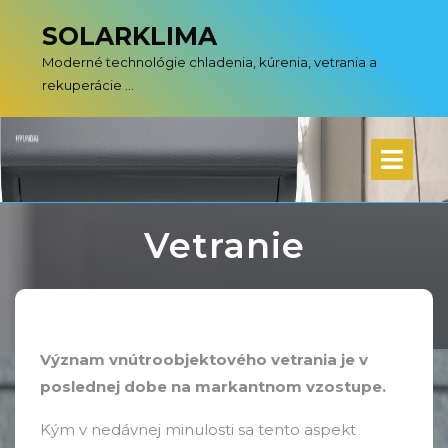
Skip
SOLARKLIMA
to
content
Moderné technológie chladenia, kúrenia, vetrania a
rekuperácie …
Vetranie
»
SOLARKLIMA
Vetranie
Význam vnútroobjektového vetrania je v
poslednej dobe na markantnom vzostupe.
Kým v nedávnej minulosti sa tento aspekt