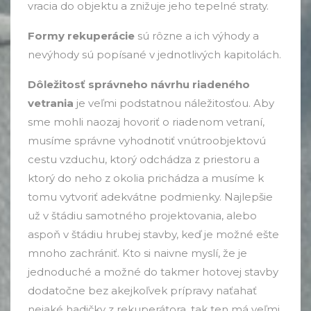
vracia do objektu a znižuje jeho tepelné straty.
Formy rekuperácie
sú rôzne a ich výhody a
nevýhody sú popísané v jednotlivých kapitolách.
Dôležitosť správneho návrhu riadeného
vetrania
je veľmi podstatnou náležitosťou. Aby
sme mohli naozaj hovoriť o riadenom vetraní,
musíme správne vyhodnotiť vnútroobjektovú
cestu vzduchu, ktorý odchádza z priestoru a
ktorý do neho z okolia prichádza a musíme k
tomu vytvoriť adekvátne podmienky. Najlepšie
už v štádiu samotného projektovania, alebo
aspoň v štádiu hrubej stavby, keď je možné ešte
mnoho zachrániť. Kto si naivne myslí, že je
jednoduché a možné do takmer hotovej stavby
dodatočne bez akejkoľvek prípravy naťahať
nejaké hadičky z rekuperátora, tak ten má veľmi